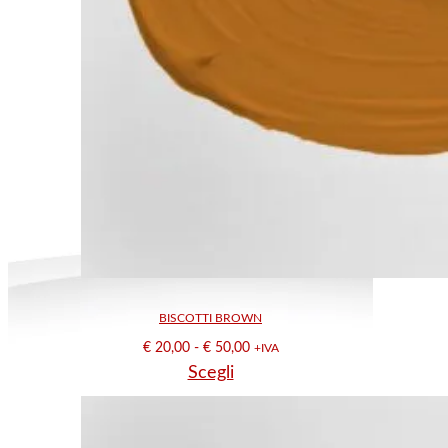
BISCOTTI BROWN
Fascia
€
20,00
-
€
50,00
+IVA
Questo
Scegli
di
prodotto
prezzo:
ha
da
più
€ 20,00