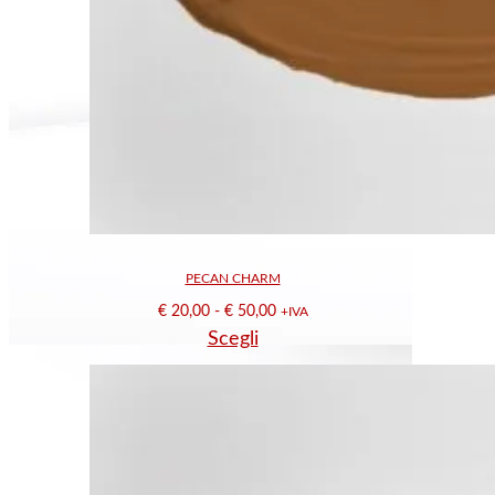
PECAN CHARM
Fascia
€
20,00
-
€
50,00
+IVA
Questo
Scegli
di
prodotto
prezzo:
ha
da
più
€ 20,00
varianti.
a
Le
€ 50,00