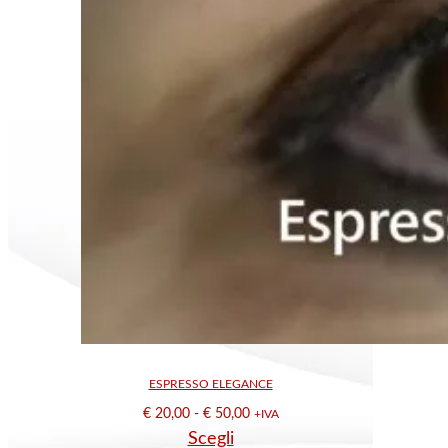
ESPRESSO ELEGANCE
Fascia
€
20,00
-
€
50,00
+IVA
Questo
Scegli
di